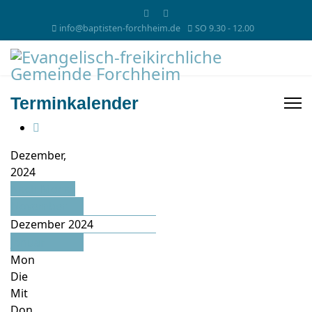
info@baptisten-forchheim.de
SO 9.30 - 12.00
Terminkalender
Dezember,
2024
Nach Monat
November
Dezember 2024
Januar
Mon
Die
Mit
Don