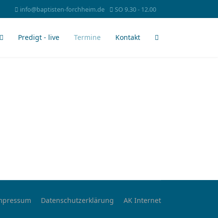
info@baptisten-forchheim.de
SO 9.30 - 12.00
Predigt - live
Termine
Kontakt
mpressum
Datenschutzerklärung
AK Internet