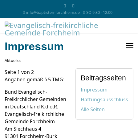
info@baptisten-forchheim.de
SO 9.30 - 12.00
Impressum
Aktuelles
Seite 1 von 2
Beitragsseiten
Angaben gemäß § 5 TMG:
Impressum
Bund Evangelisch-
Freikirchlicher Gemeinden
Haftungsausschluss
in Deutschland K.d.ö.R.
Alle Seiten
Evangelisch-freikirchliche
Gemeinde Forchheim
Am Siechhaus 4
91301 Forchheim-Burk