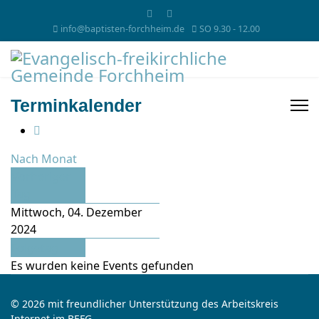
info@baptisten-forchheim.de
SO 9.30 - 12.00
Terminkalender
Nach Monat
Vorheriger
Tag
Mittwoch, 04. Dezember
2024
Folgetag
Es wurden keine Events gefunden
© 2026 mit freundlicher Unterstützung des Arbeitskreis
Internet im BEFG