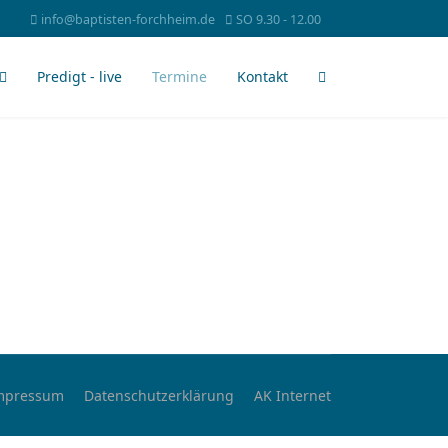
info@baptisten-forchheim.de
SO 9.30 - 12.00
Predigt - live
Termine
Kontakt
mpressum
Datenschutzerklärung
AK Internet