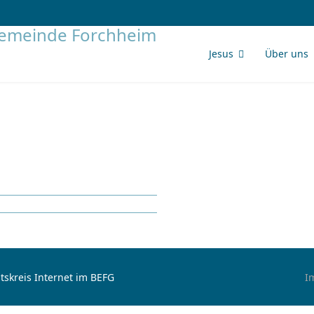
Jesus
Über uns
tskreis Internet im BEFG
I