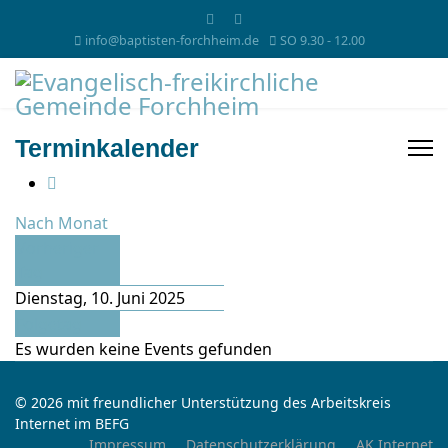
info@baptisten-forchheim.de
SO 9.30 - 12.00
Terminkalender
Nach Monat
Vorheriger
Tag
Dienstag, 10. Juni 2025
Folgetag
Es wurden keine Events gefunden
© 2026 mit freundlicher Unterstützung des Arbeitskreis
Internet im BEFG
Impressum
Datenschutzerklärung
AK Internet