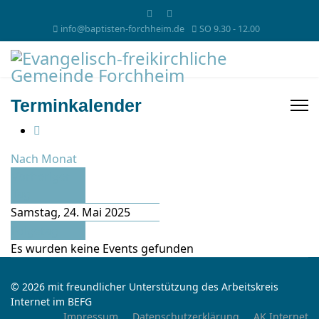
info@baptisten-forchheim.de
SO 9.30 - 12.00
Terminkalender
Nach Monat
Vorheriger
Tag
Samstag, 24. Mai 2025
Folgetag
Es wurden keine Events gefunden
© 2026 mit freundlicher Unterstützung des Arbeitskreis
Internet im BEFG
Impressum
Datenschutzerklärung
AK Internet