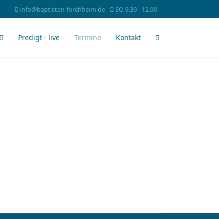
info@baptisten-forchheim.de
SO 9.30 - 12.00
Predigt - live
Termine
Kontakt