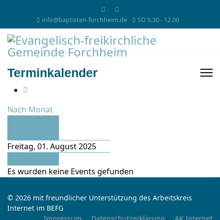
info@baptisten-forchheim.de
SO 9.30 - 12.00
Terminkalender
Nach Monat
Vorheriger
Tag
Freitag, 01. August 2025
Folgetag
Es wurden keine Events gefunden
© 2026 mit freundlicher Unterstützung des Arbeitskreis
Internet im BEFG
Impressum
Datenschutzerklärung
AK Internet