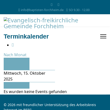
info@baptisten-forchheim.de
SO 9.30 - 12.00
Terminkalender
Nach Monat
Vorheriger
Tag
Mittwoch, 15. Oktober
2025
Folgetag
Es wurden keine Events gefunden
© 2026 mit freundlicher Unterstützung des Arbeitskreis
Internet im BEFG