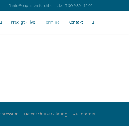
info@baptisten-forchheim.de
SO 9.30 - 12.00
Predigt - live
Termine
Kontakt
mpressum
Datenschutzerklärung
AK Internet